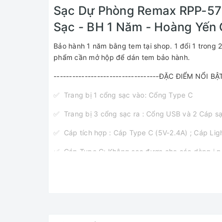
Sạc Dự Phòng Remax RPP-57
Sạc - BH 1 Năm - Hoàng Yến
Bảo hành 1 năm bằng tem tại shop. 1 đổi 1 trong 2
phẩm cần mở hộp để dán tem bảo hành.
----------------------------------ĐẶC ĐIỂM NỔI BẬT-
✅ Trang bị 1 cổng sạc vào: Cổng Type C
✅ Trang bị 3 cổng sạc ra : Cổng USB và 2 Cáp sạ
✅ Cáp tích hợp : Cáp Type C (5V-2.4A) ; Cáp Li
✅ Cáp Type C: Không sạc được cho các dòng i.p.
✅ Kích thước mini siêu nhỏ gọn, nằm gọn trong lò
✅ Sử dụng lõi pin Polymer siêu bền.