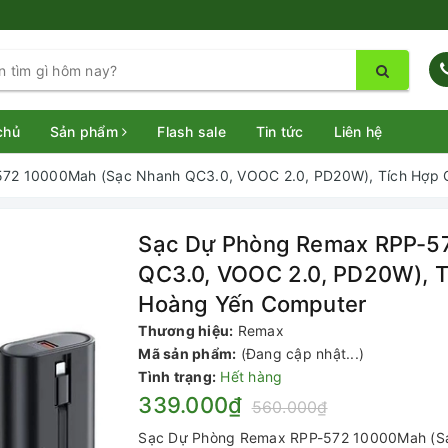
chủ
Sản phẩm
Flash sale
Tin tức
Liên hệ
72 10000Mah (Sạc Nhanh QC3.0, VOOC 2.0, PD20W), Tích Hợp C
Sạc Dự Phòng Remax RPP-5
QC3.0, VOOC 2.0, PD20W), T
Hoàng Yến Computer
Thương hiệu:
Remax
Mã sản phẩm:
(Đang cập nhật...)
Tình trạng:
Hết hàng
339.000₫
560.000₫
Sạc Dự Phòng Remax RPP-572 10000Mah (Sạ