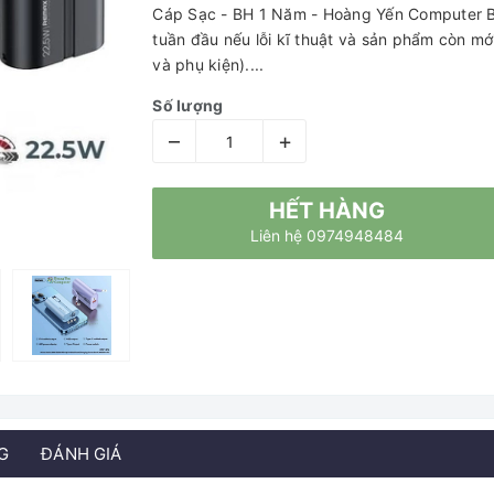
Cáp Sạc - BH 1 Năm - Hoàng Yến Computer Bả
tuần đầu nếu lỗi kĩ thuật và sản phẩm còn mớ
và phụ kiện)....
Số lượng
–
+
HẾT HÀNG
Liên hệ 0974948484
G
ĐÁNH GIÁ