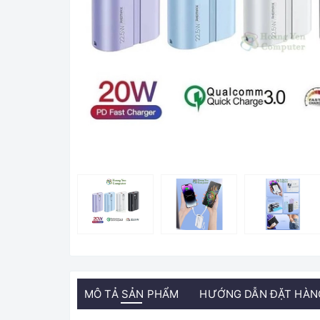
MÔ TẢ SẢN PHẨM
HƯỚNG DẪN ĐẶT HÀN