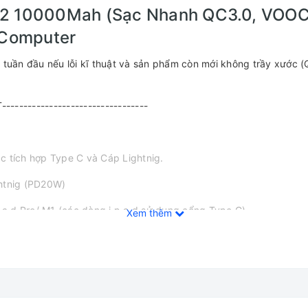
2 10000Mah (Sạc Nhanh QC3.0, VOOC 
 Computer
 tuần đầu nếu lỗi kĩ thuật và sản phẩm còn mới không trầy xước (Q
---------------------------------
c tích hợp Type C và Cáp Lightnig.
ghtnig (PD20W)
a.d Pro/ M1 (các dòng i.p.a.d sử dụng cổng Type C)
Xem thêm
ng bàn tay (8.05 x 5.45 , độ dày 2.65cm)