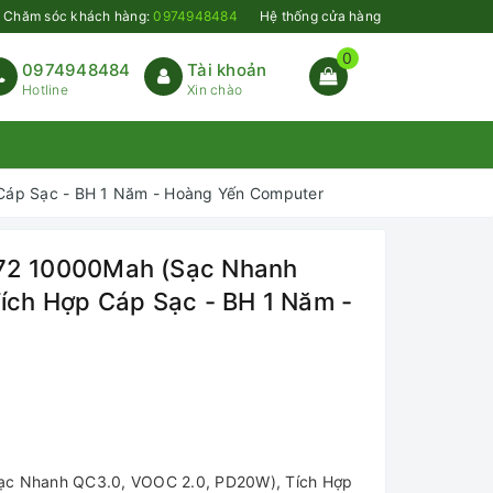
Chăm sóc khách hàng:
0974948484
Hệ thống cửa hàng
0
0974948484
Tài khoản
Hotline
Xin chào
áp Sạc - BH 1 Năm - Hoàng Yến Computer
72 10000Mah (Sạc Nhanh
ích Hợp Cáp Sạc - BH 1 Năm -
c Nhanh QC3.0, VOOC 2.0, PD20W), Tích Hợp