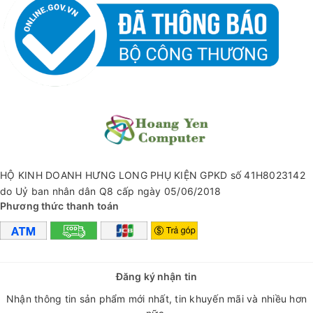
HỘ KINH DOANH HƯNG LONG PHỤ KIỆN GPKD số 41H8023142
do Uỷ ban nhân dân Q8 cấp ngày 05/06/2018
Phương thức thanh toán
✅ THÔNG SỐ KĨ THUẬT:
+ Thương hiệu: Wekome
Đăng ký nhận tin
+ Model: WP-88
Nhận thông tin sản phẩm mới nhất, tin khuyến mãi và nhiều hơn