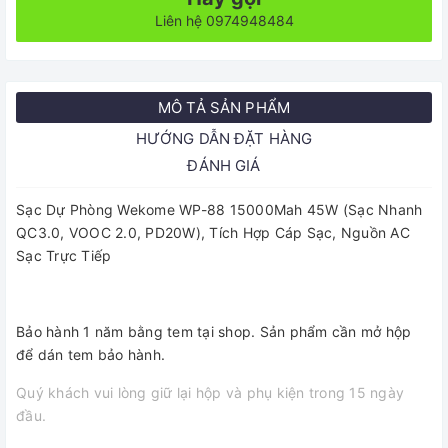
Liên hệ 0974948484
MÔ TẢ SẢN PHẨM
HƯỚNG DẪN ĐẶT HÀNG
ĐÁNH GIÁ
Sạc Dự Phòng Wekome WP-88 15000Mah 45W (Sạc Nhanh
QC3.0, VOOC 2.0, PD20W), Tích Hợp Cáp Sạc, Nguồn AC
Sạc Trực Tiếp
Bảo hành 1 năm bằng tem tại shop. Sản phẩm cần mở hộp
để dán tem bảo hành.
Quý khách vui lòng giữ lại hộp và phụ kiện trong 15 ngày
đầu.