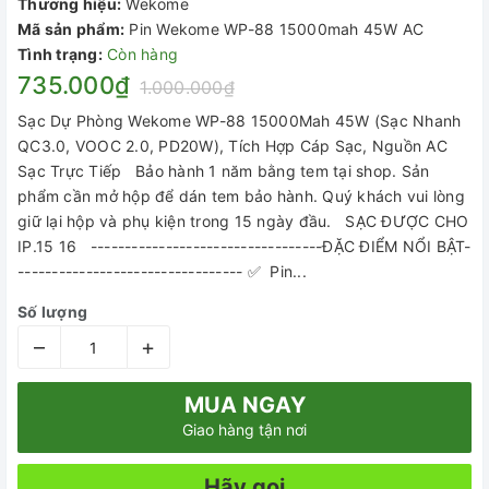
Thương hiệu:
Wekome
Mã sản phẩm:
Pin Wekome WP-88 15000mah 45W AC
Tình trạng:
Còn hàng
735.000₫
1.000.000₫
Sạc Dự Phòng Wekome WP-88 15000Mah 45W (Sạc Nhanh
QC3.0, VOOC 2.0, PD20W), Tích Hợp Cáp Sạc, Nguồn AC
Sạc Trực Tiếp Bảo hành 1 năm bằng tem tại shop. Sản
phẩm cần mở hộp để dán tem bảo hành. Quý khách vui lòng
giữ lại hộp và phụ kiện trong 15 ngày đầu. SẠC ĐƯỢC CHO
IP.15 16 ----------------------------------ĐẶC ĐIỂM NỔI BẬT-
--------------------------------- ✅ Pin...
Số lượng
–
+
MUA NGAY
Giao hàng tận nơi
Hãy gọi