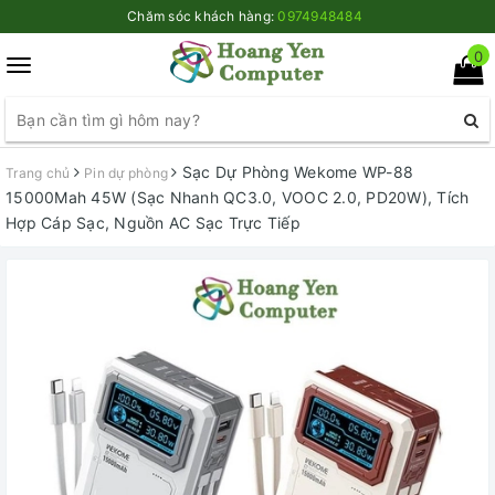
Chăm sóc khách hàng:
0974948484
0
Toggle
navigation
Sạc Dự Phòng Wekome WP-88
Trang chủ
Pin dự phòng
15000Mah 45W (Sạc Nhanh QC3.0, VOOC 2.0, PD20W), Tích
Hợp Cáp Sạc, Nguồn AC Sạc Trực Tiếp