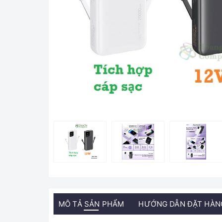
MÔ TẢ SẢN PHẨM
HƯỚNG DẪN ĐẶT HÀN