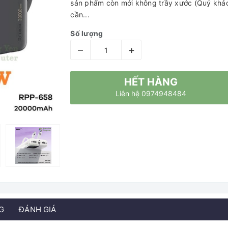
sản phẩm còn mới không trầy xước (Quý khách
cần...
Số lượng
–
+
HẾT HÀNG
Liên hệ 0974948484
G
ĐÁNH GIÁ