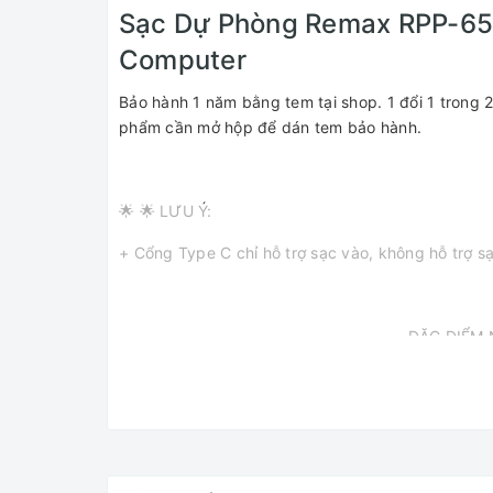
Sạc Dự Phòng Remax RPP-658
Computer
Bảo hành 1 năm bằng tem tại shop. 1 đổi 1 trong 2
phẩm cần mở hộp để dán tem bảo hành.
🌟 🌟 LƯU Ý:
+ Cổng Type C chỉ hỗ trợ sạc vào, không hỗ trợ sạ
------------------------------------------ĐẶC ĐIỂM N
✅ Pin trang bị 4 cổng sạc, 2 cáp sạc: 2 cổng USB
✅ Cổng USB: Sạc thường 5V-2.4A
✅ Cổng Type C (1 chiều INPUT): Sạc thường 5V-2