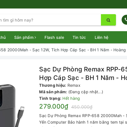
chủ
Sản phẩm
Flash sale
Tin tức
Liên hệ
58 20000Mah - Sạc 12W, Tích Hợp Cáp Sạc - BH 1 Năm - Hoàng
Sạc Dự Phòng Remax RPP-65
Hợp Cáp Sạc - BH 1 Năm - 
Thương hiệu:
Remax
Mã sản phẩm:
(Đang cập nhật...)
Tình trạng:
Hết hàng
279.000₫
450.000₫
Sạc Dự Phòng Remax RPP-658 20000Mah - S
Yến Computer Bảo hành 1 năm bằng tem tại sho