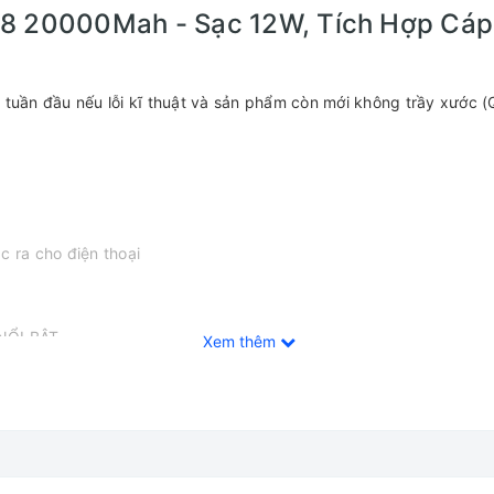
 20000Mah - Sạc 12W, Tích Hợp Cáp 
 tuần đầu nếu lỗi kĩ thuật và sản phẩm còn mới không trầy xước (Q
c ra cho điện thoại
ỔI BẬT----------------------------------------------
Xem thêm
, 1 cổng Type C 1 chiều INPUT, 1 cổng Micro Input, 1 cáp Type C, 
.1A