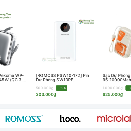
 Wekome WP-
[ROMOSS PSW10-172] Pin
Sạc Dự Phòn
45W (QC 3.0,
Dự Phòng SW10PF
95 20000Mah
0W) - BH 12
10000mAh 22.5W QC+PD -
QC3.0, VOOC 
500.000₫
1.000.000₫
 Yến Computer
BH 12 Tháng - Hoàng Yến
- 39%
- 
Computer
303.000₫
625.000₫