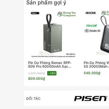
Sản phẩm gợi ý
Pin Dự Phòng Remax RPP-
Pin Dự Phòng
609 Pro 60000mAh Sạc
50 20000Mah 
Nhanh PD20W QC22, Tích
VOOC 2.0, PD2
549.000₫
1.300.000₫
Hợp Đèn LED, Màn Hình Hiển
- 38%
Tháng - Hoàng
Thị - Hoàng Yến Computer
809.000₫
ĐỐI TÁC