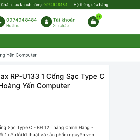
Chăm sóc khách hàng:
0974948484
Hệ thống cửa hàng
0
0974948484
Tài khoản
Hotline
Xin chào
àng Yến Computer
x RP-U133 1 Cổng Sạc Type C
 Hoàng Yến Computer
g Sạc Type C - BH 12 Tháng Chính Hãng -
 1 nếu lỗi kĩ thuật và sản phẩm nguyên vẹn