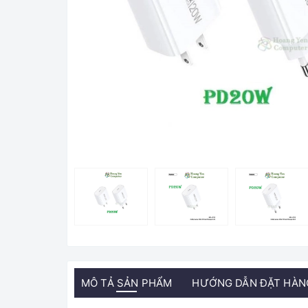
MÔ TẢ SẢN PHẨM
HƯỚNG DẪN ĐẶT HÀN