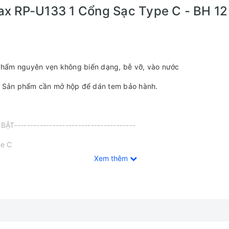
 RP-U133 1 Cổng Sạc Type C - BH 12
n phẩm nguyên vẹn không biến dạng, bễ vỡ, vào nước
u. Sản phẩm cần mở hộp để dán tem bảo hành.
BẬT--------------------------------------
pe C
Xem thêm
PD, Samsung Fast Charge, Quick Charge, PPS.