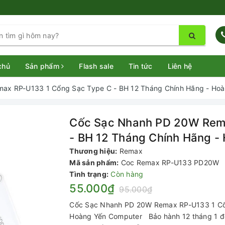
chủ
Sản phẩm
Flash sale
Tin tức
Liên hệ
ax RP-U133 1 Cổng Sạc Type C - BH 12 Tháng Chính Hãng - Ho
Cốc Sạc Nhanh PD 20W Rema
- BH 12 Tháng Chính Hãng -
Thương hiệu:
Remax
Mã sản phẩm:
Coc Remax RP-U133 PD20W
Tình trạng:
Còn hàng
55.000₫
95.000₫
Cốc Sạc Nhanh PD 20W Remax RP-U133 1 Cổn
Hoàng Yến Computer Bảo hành 12 tháng 1 đổi