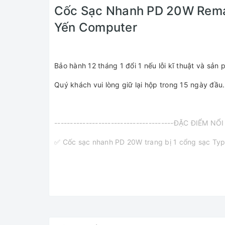
Cốc Sạc Nhanh PD 20W Remax
Yến Computer
Bảo hành 12 tháng 1 đổi 1 nếu lỗi kĩ thuật và sả
Quý khách vui lòng giữ lại hộp trong 15 ngày đầ
--------------------------------------ĐẶC ĐIỂM NỔI 
✅ Cốc sạc nhanh PD 20W trang bị 1 cổng sạc Ty
✅ Cổng Type C: Hỗ trợ sạc nhanh PD18W, 20W
✅ Hỗ trợ các công nghệ sạc nhanh QC 2.0, 3.0, 
✅ Chất liệu nhựa PC chống cháy
✅ Chip thông minh tự điều chỉnh dòng sạc.