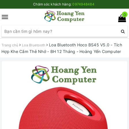
Chăm sóc khách hàng:
0974948484
0
Toggle
navigation
Loa Bluetooth Hoco BS45 V5.0 - Tích
Trang chủ
Loa Bluetooth
Hợp Khe Cắm Thẻ Nhớ - BH 12 Tháng - Hoàng Yến Computer