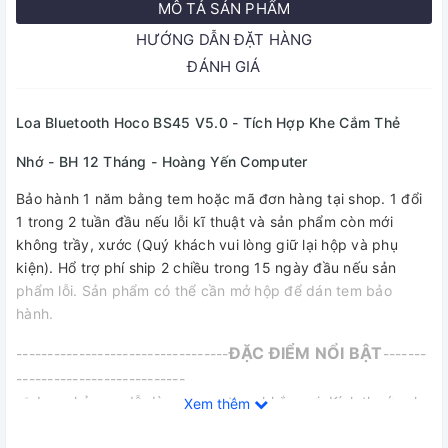
MÔ TẢ SẢN PHẨM
HƯỚNG DẪN ĐẶT HÀNG
ĐÁNH GIÁ
Loa Bluetooth Hoco BS45 V5.0 - Tích Hợp Khe Cắm Thẻ
Nhớ - BH 12 Tháng - Hoàng Yến Computer
Bảo hành 1 năm bằng tem hoặc mã đơn hàng tại shop. 1 đổi
1 trong 2 tuần đầu nếu lỗi kĩ thuật và sản phẩm còn mới
không trầy, xước (Quý khách vui lòng giữ lại hộp và phụ
kiện). Hổ trợ phí ship 2 chiều trong 15 ngày đầu nếu sản
phẩm lỗi. Sản phẩm có thể cần mở hộp để dán tem bảo
hành.
ĐẶC ĐIỂM NỔI BẬT
----------------------------------
-------
---------------------------
✅ Loa nhỏ gọn dễ dàng mang theo khắp nơi. Kích thước như
Xem thêm
to hơn quả bóng tennis.
✅ Âm thanh tốt, lớn rõ ràng phù hợp cho các dòng nhạc Trữ