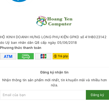
+ Thời gian đàm thoại / nghe nhạc: 2 - 3 giờ.
+ Đơn vị loa: 57mm * 1, công suất: 5W * 1.
+ Hỗ trợ BT, FM, thẻ TF, TWS và các chế độ khác.
+ Tần số: 120 - 20000Hz.
+ Bộ sản phẩm gồm: 1 loa, 1 cáp sạc
#loabluetooth #loamini #loanghenhac #hocobs45 #loa #hoco
HỘ KINH DOANH HƯNG LONG PHỤ KIỆN GPKD số 41H8023142
#hoangyencomputer #yendang0812 #loabluetoothmini
do Uỷ ban nhân dân Q8 cấp ngày 05/06/2018
Phương thức thanh toán
Đăng ký nhận tin
Nhận thông tin sản phẩm mới nhất, tin khuyến mãi và nhiều hơn
nữa.
Đăng ký