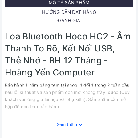
MÔ TẢ SẢN PHẨM
HƯỚNG DẪN ĐẶT HÀNG
ĐÁNH GIÁ
Loa Bluetooth Hoco HC2 - Âm
Thanh To Rõ, Kết Nối USB,
Thẻ Nhớ - BH 12 Tháng -
Hoàng Yến Computer
Bảo hành 1 năm bằng tem tại shop. 1 đổi 1 trong 2 tuần đầu
nếu lỗi kĩ thuật và sản phẩm còn mới không trầy, xước (Quý
khách vui lòng giữ lại hộp và phụ kiện). Sản phẩm cần mở
hộp để dán tem bảo hành.
Xem thêm
-----------------------------------ĐẶC ĐIỂM NỔI BẬT----------
-------------------------