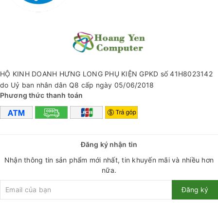
✅ THÔNG SỐ KĨ THUẬT:
+ Thương hiệu: Hoco
+ Model: HC2
HỘ KINH DOANH HƯNG LONG PHỤ KIỆN GPKD số 41H8023142
+ Bluetooth 5.0
do Uỷ ban nhân dân Q8 cấp ngày 05/06/2018
+ Dung lượng pin: 2400mAh
Phương thức thanh toán
+ Thời gian sử dụng: 5-6 giờ.
+ Thời gian sạc: 2.5 giờ.
Đăng ký nhận tin
+ Loa: 52mm *2,
Nhận thông tin sản phẩm mới nhất, tin khuyến mãi và nhiều hơn
+ Công suất: 10W (2 loa 5W)
nữa.
+ Hỗ trợ kết nối: Bluetooth, USB, Thẻ Nhớ, AUX
Đăng ký
+ Kích thước: 194 * 81 * 82 (mm)