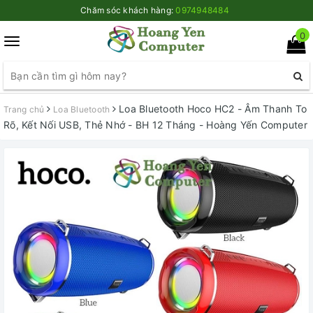
Chăm sóc khách hàng:
0974948484
0
Toggle
navigation
Loa Bluetooth Hoco HC2 - Âm Thanh To
Trang chủ
Loa Bluetooth
Rõ, Kết Nối USB, Thẻ Nhớ - BH 12 Tháng - Hoàng Yến Computer