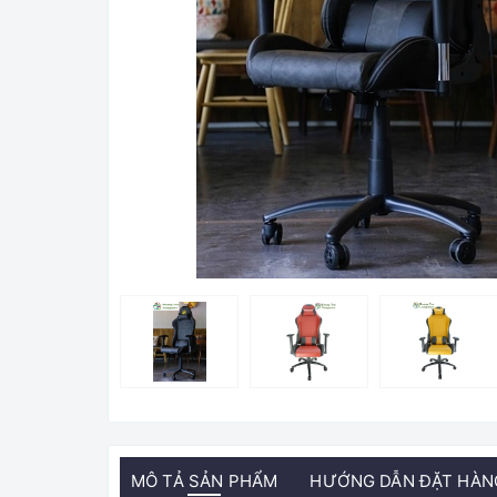
MÔ TẢ SẢN PHẨM
HƯỚNG DẪN ĐẶT HÀN