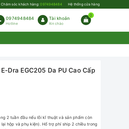
Chăm sóc khách hàng:
0974948484
Hệ thống cửa hàng
0
0974948484
Tài khoản
Hotline
Xin chào
 E-Dra EGC205 Da PU Cao Cấp
ong 2 tuần đầu nếu lỗi kĩ thuật và sản phẩm còn
lại hộp và phụ kiện). Hổ trợ phí ship 2 chiều trong