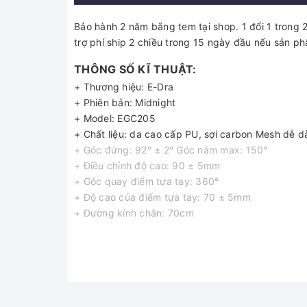
Bảo hành 2 năm bằng tem tại shop. 1 đổi 1 trong 2
trợ phí ship 2 chiều trong 15 ngày đầu nếu sản 
THÔNG SỐ KĨ THUẬT:
+ Thương hiệu: E-Dra
+ Phiên bản: Midnight
+ Model: EGC205
+ Chất liệu: da cao cấp PU, sợi carbon Mesh dễ d
+ Góc đứng: 92° ± 2° Góc nằm max: 150°
+ Điều chỉnh độ cao: 90 ± 5mm
+ Góc quay điểm tựa tay: 360°
+ Độ cao của điểm tựa tay: 70 ± 5mm
+ Đường kính chân: 70cm
+ Trọng tải theo góc đứng: 150kg
+ Khung chân: Khung, chân nhựa, bánh xe được th
+ Kích thước: 66 x 55 x 110 cm
+ Màu sắc: Màu đỏ, trắng, đen
**LƯU Ý: