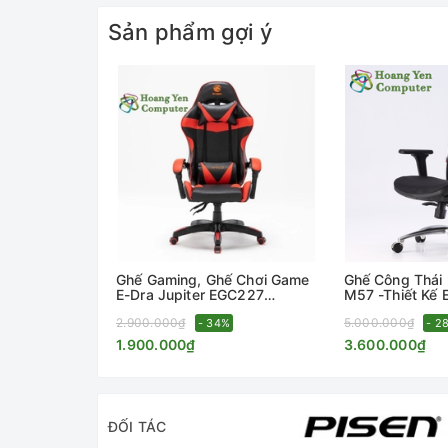
+ SẢN PHẨM GIAO TỚI LÀ NGUYÊN THÙNG TÁCH
Sản phẩm gợi ý
+ QUÝ KHÁCH TỰ LẮP ĐẶT GHẾ.
+ Phù hợp nhất cho các bạn cao <1.75 , nặng < 9
Ghế Gaming, Ghế Chơi Game
Ghế Công Thái 
E-Dra Jupiter EGC227
M57 -Thiết Kế
APOLLO, Da PU Cao Cấp -
Vệ Cột Sống 
2.900.000₫
5.000.000₫
Hoàng Yến Computer
- 34%
Chính Hãng - 
- 2
Computer
1.900.000₫
3.600.000₫
ĐỐI TÁC