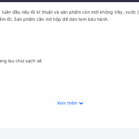
 tuần đầu nếu lỗi kĩ thuật và sản phẩm còn mới không trầy, xước (
phẩm lỗi. Sản phẩm cần mở hộp để dán tem bảo hành.
àng lau chùi sạch sẽ
Xem thêm
iết kế ko gây tiếng ồn.