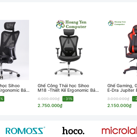
 RỜI BỘ PHẬN.
0kg.
học Sihoo
Ghế Công Thái học Sihoo
Ghế Gaming, 
 Ergonomic Bảo
M18 -Thiết Kế Ergonomic Bảo
E-Dra Jupite
- BH 36 Tháng
Vệ Cột Sống - BH 36 Tháng
Cao Cấp - BH
4.000.000₫
3.000.000₫
Hoàng Yến
8%
Chính Hãng - Hoàng Yến
- 31%
Chính Hãng
- 
Computer
2.750.000₫
2.150.000₫