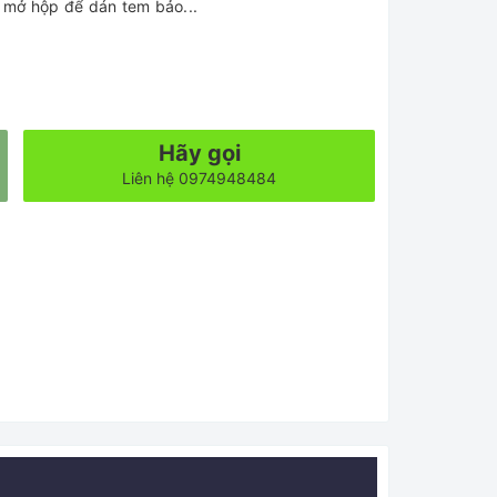
 mở hộp để dán tem bảo...
Hãy gọi
Liên hệ 0974948484