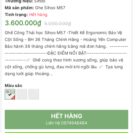
Thương hiệu:
Sihoo
Mã sản phẩm:
Ghe Sihoo M57
Tình trạng:
Hết hàng
3.600.000₫
5.000.000₫
Ghế Công Thái học Sihoo M57 -Thiết Kế Ergonomic Bảo Vệ
Cột Sống - BH 36 Tháng Chính Hãng - Hoàng Yến Computer
Bảo hành 36 tháng chính hãng bằng mã đơn hàng. ----------
-----------------------ĐẶC ĐIỂM NỔI BẬT----------------------
----------- ✅ Ghế cong theo hình xương sống, giúp bảo vệ
cột sống, chống gù lưng, đau mỏi khi ngồi lâu. ✅ Tựa lưng
dạng lưới giúp thoáng...
Màu sắc
HẾT HÀNG
Liên hệ 0974948484