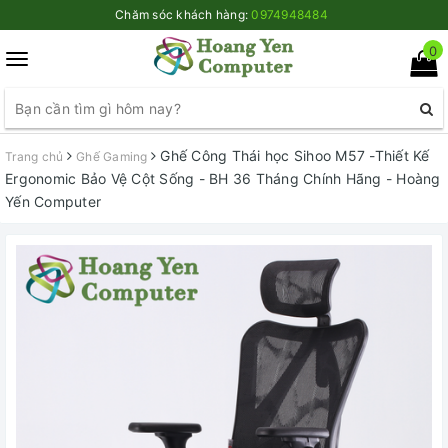
Chăm sóc khách hàng:
0974948484
0
Toggle
navigation
Ghế Công Thái học Sihoo M57 -Thiết Kế
Trang chủ
Ghế Gaming
Ergonomic Bảo Vệ Cột Sống - BH 36 Tháng Chính Hãng - Hoàng
Yến Computer