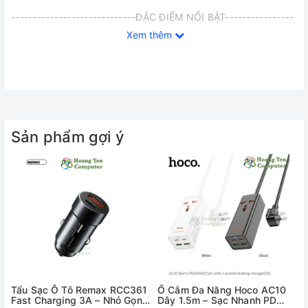
-----------------------------ĐẶC ĐIỂM NỔI BẬT----------------
---------------
Xem thêm
✅ 5 ổ cắm đa năng, công suất 2500W có thể sử dụng nhiều
phích cắm
✅ Nhiều cổng sạc có thể được sử dụng để sạc nhiều thiết bị,
với chức năng bảo vệ quá dòng và quá tải
Sản phẩm gợi ý
✅ Được trang bị công tắc nguồn và đèn báo, có thể dễ dàng
nhìn thấy ổ cắm điện đã được bật hay chưa
✅ Đi kèm với 2 cổng USB và 4 cổng Type C hỗ trợ PD30W
nhanh sạc
Tẩu Sạc Ô Tô Remax RCC361
Ổ Cắm Đa Năng Hoco AC10
Fast Charging 3A – Nhỏ Gọn,
Dây 1.5m – Sạc Nhanh PD