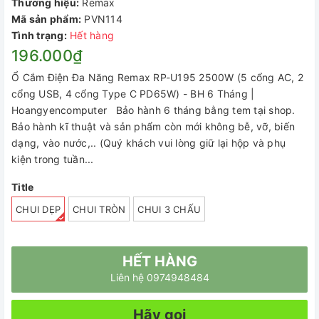
Thương hiệu:
Remax
Mã sản phẩm:
PVN114
Tình trạng:
Hết hàng
196.000₫
Ổ Cắm Điện Đa Năng Remax RP-U195 2500W (5 cổng AC, 2
cổng USB, 4 cổng Type C PD65W) - BH 6 Tháng |
Hoangyencomputer Bảo hành 6 tháng bằng tem tại shop.
Bảo hành kĩ thuật và sản phẩm còn mới không bễ, vỡ, biến
dạng, vào nước,.. (Quý khách vui lòng giữ lại hộp và phụ
kiện trong tuần...
Title
CHUI DẸP
CHUI TRÒN
CHUI 3 CHẤU
HẾT HÀNG
Liên hệ 0974948484
Hãy gọi