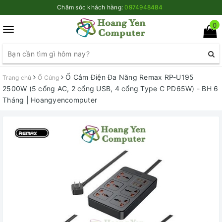
Chăm sóc khách hàng:
0974948484
0
Toggle
navigation
Ổ Cắm Điện Đa Năng Remax RP-U195
Trang chủ
Ổ Cứng
2500W (5 cổng AC, 2 cổng USB, 4 cổng Type C PD65W) - BH 6
Tháng | Hoangyencomputer