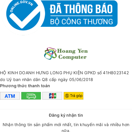
✅ Đầu ra Type C1 : 5V⎓3A, 9V⎓3A, 12V⎓2.5A 15V⎓2A
20V⎓1.5A 30W（Max）
✅ Tổng công suất ổ cắm 2500W
✅ Đầu ra USB-A1/USB-A2: 5V⎓2.4A
✅ Dây cắm dài 1.5m
✅ Kích thước sản phẩm 184*114*30 mm
HỘ KINH DOANH HƯNG LONG PHỤ KIỆN GPKD số 41H8023142
do Uỷ ban nhân dân Q8 cấp ngày 05/06/2018
Phương thức thanh toán
Đăng ký nhận tin
Nhận thông tin sản phẩm mới nhất, tin khuyến mãi và nhiều hơn
nữa.