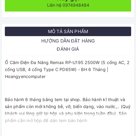
Liên hệ 0974948484
MÔ TẢ SẢN PHẨM
HƯỚNG DẪN ĐẶT HÀNG
ĐÁNH GIÁ
Ổ Cắm Điện Đa Năng Remax RP-U195 2500W (5 cổng AC, 2
cổng USB, 4 cổng Type C PD65W) - BH 6 Tháng |
Hoangyencomputer
Bảo hành 6 tháng bằng tem tại shop. Bảo hành kĩ thuật và
sản phẩm còn mới không bễ, vỡ, biến dạng, vào nước,.. (Quý
khách vui lòng giữ lại hộp và phụ kiện trong tuần đầu). Sản
phẩm cần mở hộp để dán tem bảo hành