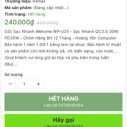
Thương hiệu:
Remax
Mã sản phẩm:
(Đang cập nhật...)
Tình trạng:
Hết hàng
240.000₫
400.000₫
Cốc Sạc Nhanh Wekome WP-U25 - Sạc Nhanh QC3.0 30W,
PD35W - Chính Hãng BH 12 Tháng - Hoàng Yến Computer
Bảo hành 1 năm 1 đổi 1 bằng tem tại shop. Bảo hành kĩ thuật
và sản phẩm còn mới không bễ, vỡ, biến dạng, vào nước,..
(Quý khách vui lòng giữ lại hộp và phụ kiện trong tuần
đầu)....
Số lượng
–
+
HẾT HÀNG
Liên hệ 0974948484
Hãy gọi
Liên hệ 0974948484