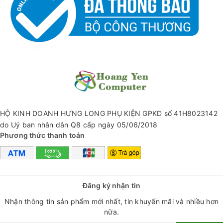
HỘ KINH DOANH HƯNG LONG PHỤ KIỆN GPKD số 41H8023142
do Uỷ ban nhân dân Q8 cấp ngày 05/06/2018
Phương thức thanh toán
✅ CÔNG NGHỆ SẠC NHANH PD35W + QC3.0 + QC 30W
Đăng ký nhận tin
Củ sạc nhanh Wekome WP-U25 có được tích hợp chuẩn sạc
Nhận thông tin sản phẩm mới nhất, tin khuyến mãi và nhiều hơn
nhanh hiện đại PD35W + QC3.0 + QC 30W cho phép người
nữa.
dùng có thể tiết kiệm tối đa thời gian sạc bất kể là