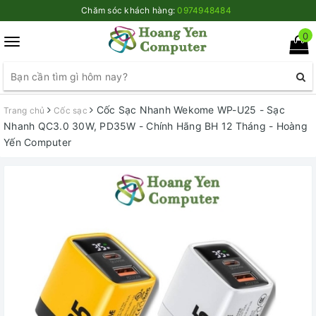
Chăm sóc khách hàng:
0974948484
0
Toggle
navigation
Cốc Sạc Nhanh Wekome WP-U25 - Sạc
Trang chủ
Cốc sạc
Nhanh QC3.0 30W, PD35W - Chính Hãng BH 12 Tháng - Hoàng
Yến Computer