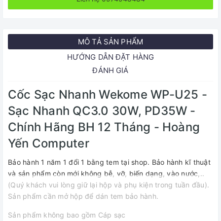
MÔ TẢ SẢN PHẨM
HƯỚNG DẪN ĐẶT HÀNG
ĐÁNH GIÁ
Cốc Sạc Nhanh Wekome WP-U25 -
Sạc Nhanh QC3.0 30W, PD35W -
Chính Hãng BH 12 Tháng - Hoàng
Yến Computer
Bảo hành 1 năm 1 đổi 1 bằng tem tại shop. Bảo hành kĩ thuật
và sản phẩm còn mới không bễ, vỡ, biến dạng, vào nước,..
(Quý khách vui lòng giữ lại hộp và phụ kiện trong tuần đầu).
Sản phẩm cần mở hộp để dán tem bảo hành.
Sản phẩm không bao gồm Cáp sạc