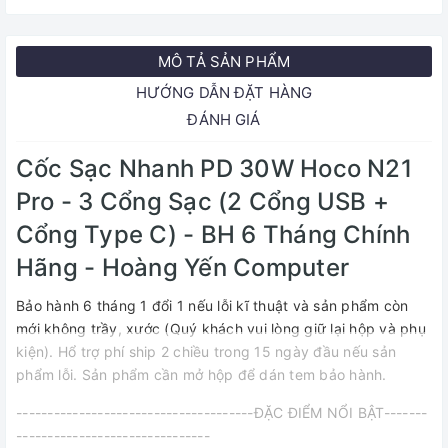
MÔ TẢ SẢN PHẨM
HƯỚNG DẪN ĐẶT HÀNG
ĐÁNH GIÁ
Cốc Sạc Nhanh PD 30W Hoco N21
Pro - 3 Cổng Sạc (2 Cổng USB +
Cổng Type C) - BH 6 Tháng Chính
Hãng - Hoàng Yến Computer
Bảo hành 6 tháng 1 đổi 1 nếu lỗi kĩ thuật và sản phẩm còn
mới không trầy, xước (Quý khách vui lòng giữ lại hộp và phụ
kiện). Hổ trợ phí ship 2 chiều trong 15 ngày đầu nếu sản
phẩm lỗi. Sản phẩm cần mở hộp để dán tem bảo hành.
--------------------------------------ĐẶC ĐIỂM NỔI BẬT-------
-------------------------------