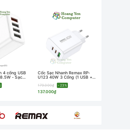
h 4 cổng USB
Cốc Sạc Nhanh Remax RP-
Cốc Sạc Nha
8.5W - Sạc
U123 40W 3 Cổng (1 USB + 2
U115 - GaN 
18W - BH 12
Type-C) – BH 12 Tháng –
PC+QC - BH 
179.000₫
500.000₫
g Yến Computer
%
Hoàng Yến Computer
- 23%
Hoàng Yến C
- 7
137.000₫
146.000₫