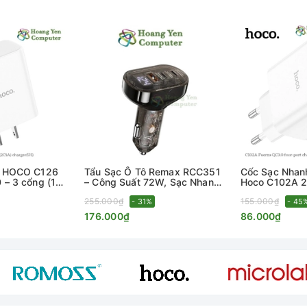
ới QC / FCP / AFC);
-1.5A (Tương thích với PD / PPS / QC / FCP / AFC);
con21 #n21 #hoangyencomputer
h HOCO C126
Tẩu Sạc Ô Tô Remax RCC351
Cốc Sạc Nhan
– 3 cổng (1
– Công Suất 72W, Sạc Nhanh
Hoco C102A 2
), Chuẩn US –
PD+QC – BH 12 Tháng –
Nhanh QC3.0 
255.000₫
155.000₫
Hoàng Yến Computer
- 31%
Tháng - Hoàn
- 45
uter
176.000₫
86.000₫