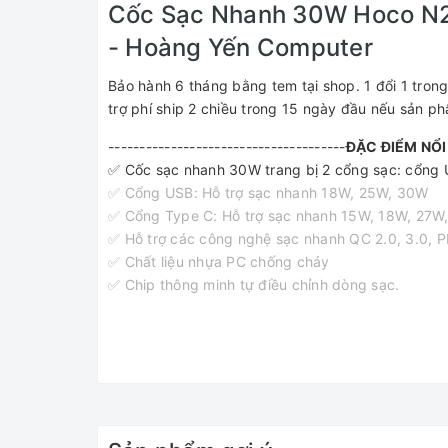
Cốc Sạc Nhanh 30W Hoco N21
- Hoàng Yến Computer
Bảo hành 6 tháng bằng tem tại shop. 1 đổi 1 trong
trợ phí ship 2 chiều trong 15 ngày đầu nếu sản 
--------------------------------------
ĐẶC ĐIỂM NỔI
✅ Cốc sạc nhanh 30W trang bị 2 cổng sạc: cổng
✅ Cổng USB: Hỗ trợ sạc nhanh 18W, 25W, 30W
✅ Cổng Type C: Hỗ trợ sạc nhanh 15W, 18W, 27W
✅ Hỗ trợ các công nghệ sạc nhanh QC 2.0, 3.0,
✅ Chất liệu nhựa PC chống cháy
✅ Chip thông minh tự điều chỉnh dòng sạc.
✅
THÔNG SỐ KĨ THUẬT
+ Thương hiệu: Hoco
+ Model: N21
+ Chất liệu: chất liệu PC chống cháy
+ Đầu ra: Total 5V - 3A