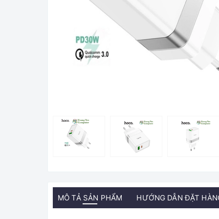
MÔ TẢ SẢN PHẨM
HƯỚNG DẪN ĐẶT HÀN