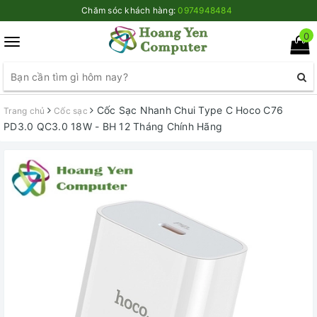
Chăm sóc khách hàng:
0974948484
0
Toggle
navigation
Cốc Sạc Nhanh Chui Type C Hoco C76
Trang chủ
Cốc sạc
PD3.0 QC3.0 18W - BH 12 Tháng Chính Hãng