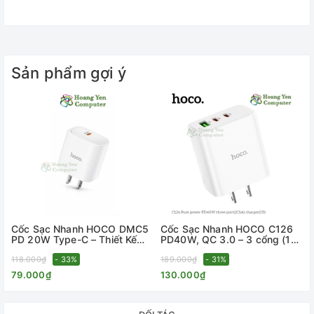
Sản phẩm gợi ý
Cốc Sạc Nhanh HOCO DMC5
Cốc Sạc Nhanh HOCO C126
PD 20W Type-C – Thiết Kế
PD40W, QC 3.0 – 3 cổng (1
Gọn, Chuẩn US - Chính Hãng
USB + 2 Type-C), Chuẩn US –
BH 12 Tháng -
118.000₫
- 33%
BH 12 Tháng –
189.000₫
- 31%
Hoangyencomputer
Hoangyencomputer
79.000₫
130.000₫