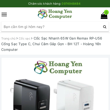
Chăm sóc khách hàng:
0974948484
0
Toggle
navigation
Cốc Sạc Nhanh 65W Gan Remax RP-U56
Trang chủ
Cốc sạc
Cổng Sạc Type C, Chui Cắm Gắp Gọn - BH 12T - Hoàng Yến
Computer