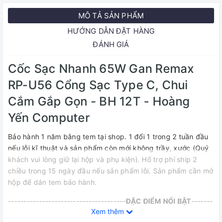
MÔ TẢ SẢN PHẨM
HƯỚNG DẪN ĐẶT HÀNG
ĐÁNH GIÁ
Cốc Sạc Nhanh 65W Gan Remax
RP-U56 Cổng Sạc Type C, Chui
Cắm Gắp Gọn - BH 12T - Hoàng
Yến Computer
Bảo hành 1 năm bằng tem tại shop. 1 đổi 1 trong 2 tuần đầu
nếu lỗi kĩ thuật và sản phẩm còn mới không trầy, xước (Quý
khách vui lòng giữ lại hộp và phụ kiện). Hổ trợ phí ship 2
chiều trong 15 ngày đầu nếu sản phẩm lỗi. Sản phẩm cần mở
hộp để dán tem bảo hành.
--------------------------------------
ĐẶC ĐIỂM NỔI BẬT
-------
Xem thêm
-------------------------------