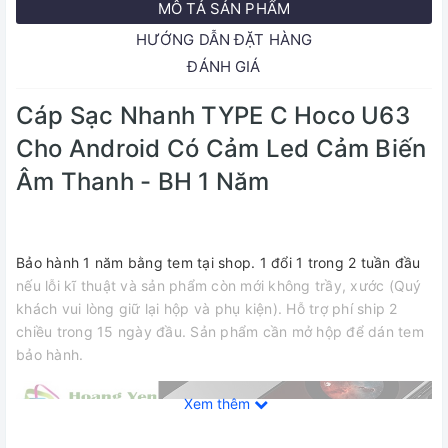
MÔ TẢ SẢN PHẨM
HƯỚNG DẪN ĐẶT HÀNG
ĐÁNH GIÁ
Cáp Sạc Nhanh TYPE C Hoco U63
Cho Android Có Cảm Led Cảm Biến
Âm Thanh - BH 1 Năm
Bảo hành 1 năm bằng tem tại shop. 1 đổi 1 trong 2 tuần đầu
nếu lỗi kĩ thuật và sản phẩm còn mới không trầy, xước (Quý
khách vui lòng giữ lại hộp và phụ kiện). Hỗ trợ phí ship 2
chiều trong 15 ngày đầu. Sản phẩm cần mở hộp để dán tem
bảo hành.
Xem thêm