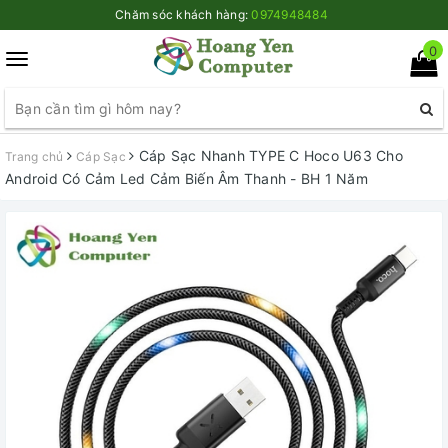
Chăm sóc khách hàng:
0974948484
0
Toggle
navigation
Cáp Sạc Nhanh TYPE C Hoco U63 Cho
Trang chủ
Cáp Sạc
Android Có Cảm Led Cảm Biến Âm Thanh - BH 1 Năm