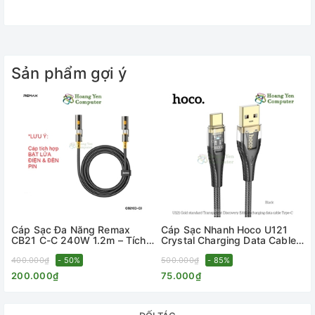
Sản phẩm gợi ý
Cáp Sạc Đa Năng Remax
Cáp Sạc Nhanh Hoco U121
CB21 C-C 240W 1.2m – Tích
Crystal Charging Data Cable
Hợp Bật Lửa & Đèn Pin – BH
27W–60W, Dây Dù, Đèn LED -
12 Tháng – Hoàng Yến
400.000₫
- 50%
BH 1 Năm - Hoàng Yến
500.000₫
- 85%
ĐẶC ĐIỂM NỔI BẬT:
Computer
Computer
200.000₫
75.000₫
+ Cáp sạc trang bị chip cảm biến âm thanh, khi có âm thanh
phát ra gần cáp sạc đèn led sẽ nháy lên. Độ lớn âm thanh