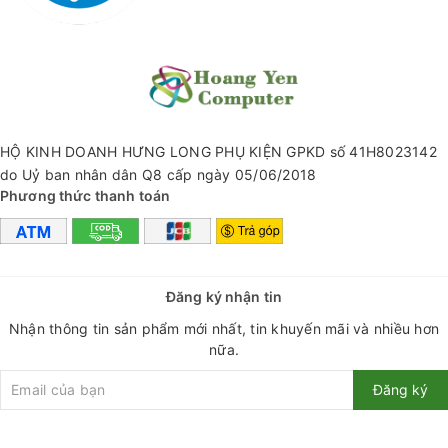
bạn một cách tốt nhất.
THÔNG SỖ KĨ THUẬT:
+ Hãng sản xuất: Hoco
+ Model: U63 Spirit
+ Chiều Dài: 1,2 mét
+ Nặng chỉ: 28g
HỘ KINH DOANH HƯNG LONG PHỤ KIỆN GPKD số 41H8023142
+ Điện áp: 5V/2,4A Max
do Uỷ ban nhân dân Q8 cấp ngày 05/06/2018
+ Trang bị 8-10 đèn led dọc thân cáp
Phương thức thanh toán
+ Đèn nhấp nháy kích hoạt bằng giọng nói (cáp có cảm biến
giọng nói và hạt đèn LED trên thân cáp)
+ Dây lõi đồng không có oxy mạ thiếc bốn lõi
Đăng ký nhận tin
#capsac #capAndroid #captypeC #typeC #capandroid
#capipad #iphone #ipad #saciphone #sacipad
Nhận thông tin sản phẩm mới nhất, tin khuyến mãi và nhiều hơn
#hoangyencomputer #yendang0812 #giamgia #khuyenmai
nữa.
#capled #capdenled
Đăng ký