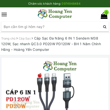
Chăm sóc khách hàng:
0974948484
0
Toggle
navigation
Cáp Sạc Đa Năng 6 IN 1 Sendem M38
Trang chủ
Cáp Sạc
120W, Sạc nhanh QC3.0 PD20W PD120W - BH 1 Năm Chính
Hãng - Hoàng Yến Computer