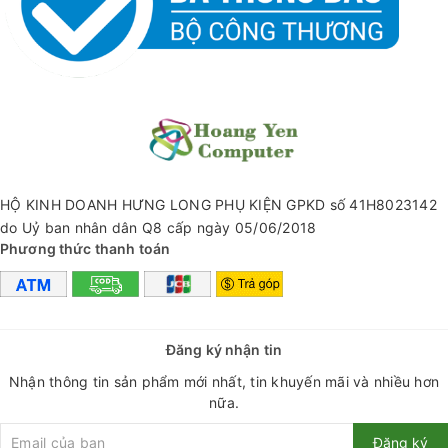
+ Thương hiệu: Sendem
+ Model: M38
+ Cáp đa năng nhiều đầu 6 in 1
+ Hỗ trợ sạc pin & truyền dữ liệu
+ Chiều dài cáp 1.2m
+ Trọng lượng: 55g
HỘ KINH DOANH HƯNG LONG PHỤ KIỆN GPKD số 41H8023142
do Uỷ ban nhân dân Q8 cấp ngày 05/06/2018
+ Chất liệu bằng hợp kim nhôm, nhựa & vải bố dây dù
Phương thức thanh toán
#capsac #captypeC #typectypec #capsacnhanh18W
#yendang0812 #hoangyencomputer #sendem #SendemM38
Đăng ký nhận tin
#M38
Nhận thông tin sản phẩm mới nhất, tin khuyến mãi và nhiều hơn
nữa.
Đăng ký