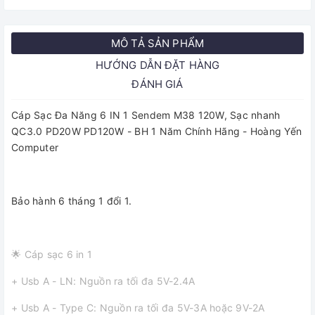
MÔ TẢ SẢN PHẨM
HƯỚNG DẪN ĐẶT HÀNG
ĐÁNH GIÁ
Cáp Sạc Đa Năng 6 IN 1 Sendem M38 120W, Sạc nhanh
QC3.0 PD20W PD120W - BH 1 Năm Chính Hãng - Hoàng Yến
Computer
Bảo hành 6 tháng 1 đổi 1.
🌟 Cáp sạc 6 in 1
+ Usb A - LN: Nguồn ra tối đa 5V-2.4A
+ Usb A - Type C: Nguồn ra tối đa 5V-3A hoặc 9V-2A