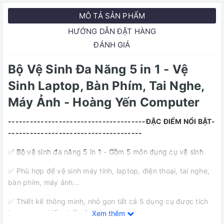
MÔ TẢ SẢN PHẨM
HƯỚNG DẪN ĐẶT HÀNG
ĐÁNH GIÁ
Bộ Vệ Sinh Đa Năng 5 in 1 - Vệ
Sinh Laptop, Bàn Phím, Tai Nghe,
Máy Ảnh - Hoàng Yến Computer
--------------------------------------ĐẶC ĐIỂM NỔI BẬT-
-------------------------------------
✅ Bộ vệ sinh đa năng 5 in 1 - Gồm 5 món dụng cụ vệ sinh
✅ Phù hợp để vệ sinh máy tính, laptop, điện thoại, tai nghe,
bàn phím, máy ảnh...
✅ Thiết kế thông minh, nhỏ gọn tất cả 5 dụng cụ được tích
hợp trong chiếc chổi vệ sinh.
Xem thêm