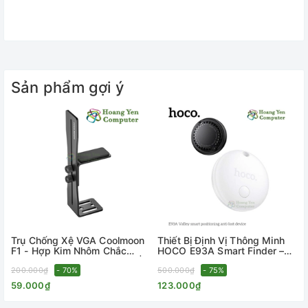
✅ Thiết kế nhỏ gọn có thể mang đi
✅ Chất liệu: nhựa ABS cao cấp, đầu bút vệ sinh bằng thép
ko gỉ, thân thiện môi trường.
Sản phẩm gợi ý
Trụ Chống Xệ VGA Coolmoon
Thiết Bị Định Vị Thông Minh
F1 - Hợp Kim Nhôm Chắc
HOCO E93A Smart Finder –
Chắn, Điều Chỉnh Linh Hoạt |
Chống Thất Lạc Balo, Vali,
Hoangyencomputer
200.000₫
- 70%
Chìa khóa, Xe Máy –
500.000₫
- 75%
HoangYenComputer
59.000₫
123.000₫