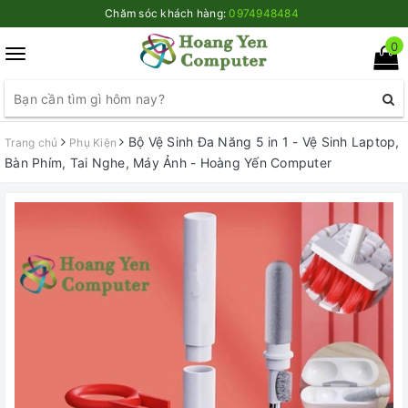
Chăm sóc khách hàng:
0974948484
0
Toggle
navigation
Bộ Vệ Sinh Đa Năng 5 in 1 - Vệ Sinh Laptop,
Trang chủ
Phụ Kiện
Bàn Phím, Tai Nghe, Máy Ảnh - Hoàng Yến Computer