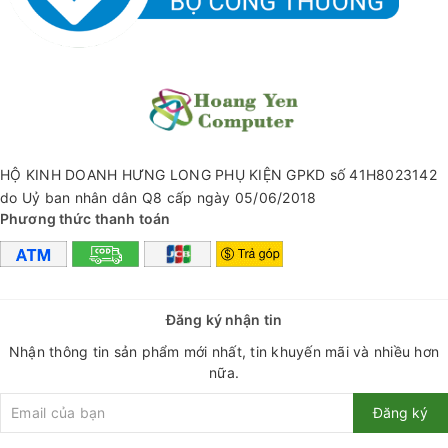
Vệ sinh thiết bị không đúng cách có thể dẫn đến hư hại và
ảnh hưởng tới trải nghiệm sử dụng.
Mỗi lần vệ sinh cho các thiết bị điện tử bạn lại phải dùng
nhiều dụng cụ khác nhau ---> Rất rắc rối....
HỘ KINH DOANH HƯNG LONG PHỤ KIỆN GPKD số 41H8023142
Bộ dụng cụ vệ sinh 5 trong 1 sẽ giúp bạn làm sạch hầu hết
do Uỷ ban nhân dân Q8 cấp ngày 05/06/2018
các thiết bị dễ dàng và nhanh chóng
Phương thức thanh toán
Đăng ký nhận tin
Nhận thông tin sản phẩm mới nhất, tin khuyến mãi và nhiều hơn
nữa.
Đăng ký