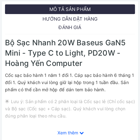
MÔ TẢ SẢN PHẨM
HƯỚNG DẪN ĐẶT HÀNG
ĐÁNH GIÁ
Bộ Sạc Nhanh 20W Baseus GaN5
Mini - Type C to Light, PD20W -
Hoàng Yến Computer
Cốc sạc bảo hành 1 năm 1 đổi 1. Cáp sạc bảo hành 6 tháng 1
đổi 1. Quý khách vui lòng giữ lại hộp trong 1 tuần đầu. Sản
phẩm có thể cần mở hộp để dán tem bảo hành.
🌟 Lưu ý: Sản phẩm có 2 phân loại là Cốc sạc lẻ (Chỉ cốc sạc)
và Bộ sạc (Cốc sạc + Cáp sạc). Quý khách vui lòng chọn
đúng phân loại theo nhu cầu.
Xem thêm
--------------------------------------ĐẶC ĐIỂM NỔI BẬT-------