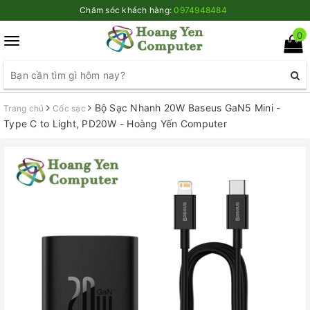
Chăm sóc khách hàng:
0974948484
0
Toggle
navigation
Bộ Sạc Nhanh 20W Baseus GaN5 Mini -
Trang chủ
Cốc sạc
Type C to Light, PD20W - Hoàng Yến Computer