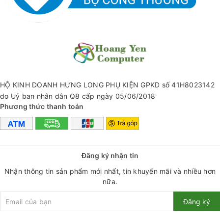
Hạ nhiệt độ lõi một cách hiệu quả để bảo vệ an toàn thiết bị
trong khi sạc.
✅ THÔNG SỐ KĨ THUẬT - Cốc sạc:
+ Thương hiệu: Baseus
HỘ KINH DOANH HƯNG LONG PHỤ KIỆN GPKD số 41H8023142
+ Model: GaN5 Fast Charger 1C 20W (mini)
do Uỷ ban nhân dân Q8 cấp ngày 05/06/2018
+ Chất liệu: Nhựa PC
Phương thức thanh toán
+ Trọng lượng: 31g
+ Đầu vào: AC 100-240V, 540/60hz, tối đa 0.8A
Đăng ký nhận tin
+ Đầu ra: 5V=3A, 9V=22.2A
Nhận thông tin sản phẩm mới nhất, tin khuyến mãi và nhiều hơn
nữa.
✅ THÔNG SỐ KĨ THUẬT - Cáp sạc:
Đăng ký
+ Thương hiệu: Baseus