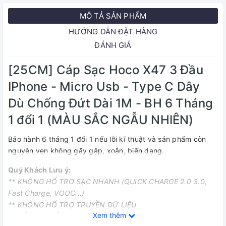
MÔ TẢ SẢN PHẨM
HƯỚNG DẪN ĐẶT HÀNG
ĐÁNH GIÁ
[25CM] Cáp Sạc Hoco X47 3 Đầu
IPhone - Micro Usb - Type C Dây
Dù Chống Đứt Dài 1M - BH 6 Tháng
1 đổi 1 (MÀU SẮC NGẪU NHIÊN)
Bảo hành 6 tháng 1 đổi 1 nếu lỗi kĩ thuật và sản phẩm còn
nguyên vẹn không gãy gập, xoắn, biến dạng.
Quý Khách Lưu ý:
** KHÔNG HỔ TRỢ SẠC NHANH (QUICK CHARGE 2.0 3.0,
Fast Charge, VOOC...)
** KHÔNG HỔ TRỢ TRUYỀN DỮ LIỆU
Xem thêm
** CÁP SẠC DÀI 25CM