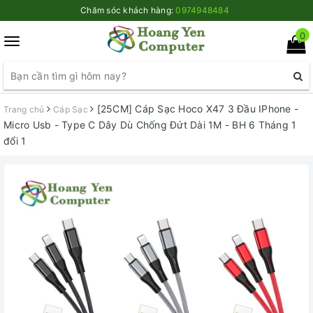
Chăm sóc khách hàng:
0974948484
0
Toggle
navigation
[25CM] Cáp Sạc Hoco X47 3 Đầu IPhone -
Trang chủ
Cáp Sạc
Micro Usb - Type C Dây Dù Chống Đứt Dài 1M - BH 6 Tháng 1
đổi 1