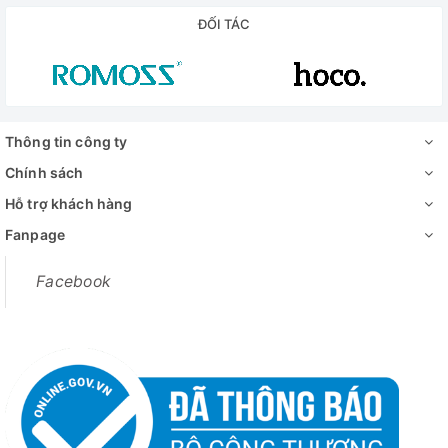
#giamgia #khuyenmai #trogia #typec #captypec
ĐỐI TÁC
#capsactypec
Thông tin công ty
Chính sách
Hỗ trợ khách hàng
Fanpage
Facebook